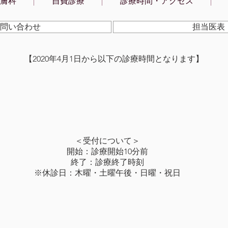
膚科
自費診療
診療時間・アクセス
します。 当院の診察券番号をお
当院
持ちの方は、診察券番号で予約が
く初
問い合わせ
担当医表
できます。 (哲学堂くすのき皮膚
方)
科の古い診察券の番号も使えま
た。
す。 古い診察券を お持ち頂くと
前ま
​【2020年4月1日から以下の診療時間となります】
手数料なしで新しい診察券を発行
前まで
します。) インターネット予約は
い 
最初に 予約システムの会員登録
をそ
が必要です。
3 
https://medicalpass.jp/department
に遅
s/3385 新患=当院を初めて受診さ
お呼
れる
待ち
​＜受付について＞
開始：診療開始10分前
終了：診療終了時刻
※休診日：木曜・土曜午後・日曜・祝日