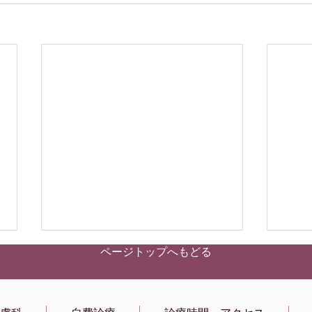
ページトップへもどる
新患もインターネット予約で
予約
きます
トで
予約はインターネットからお願い
当院